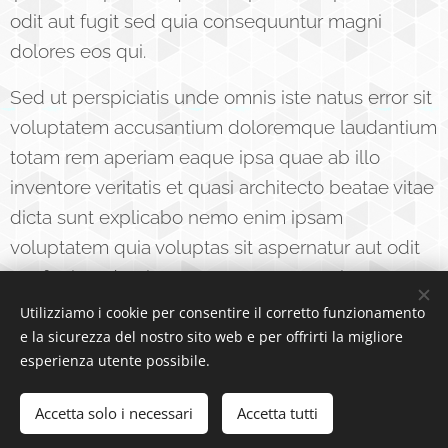
odit aut fugit sed quia consequuntur magni
dolores eos qui.
Sed ut perspiciatis unde omnis iste natus error sit
voluptatem accusantium doloremque laudantium
totam rem aperiam eaque ipsa quae ab illo
inventore veritatis et quasi architecto beatae vitae
dicta sunt explicabo nemo enim ipsam
voluptatem quia voluptas sit aspernatur aut odit
aut fugit sed quia consequuntur magni.
Utilizziamo i cookie per consentire il corretto funzionamento
e la sicurezza del nostro sito web e per offrirti la migliore
esperienza utente possibile.
BioCore, Tutti i diritti riservati 2024
Accetta solo i necessari
Accetta tutti
Creato con
Webnode
Cookies