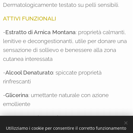
Dermatologicamente testato su pelli sensibili.
ATTIVI FUNZIONALI
-
Estratto di Arnica Montana
: proprietà calmanti,
lenitive e decongestionanti, utile per donare una
sensazione di sollievo e benessere alla zona
cutanea interessata
-
Alcool Denaturato
: spiccate proprietà
rinfrescanti
-
Glicerina
: umettante naturale con azione
emolliente
FORMATO
: tubo 75ml
Utilizziamo i cookie per consentire il corretto funzionamento